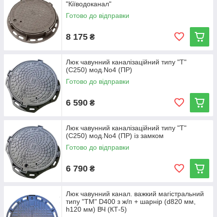
"Кіїводоканал"
Готово до відправки
8 175
₴
Люк чавунний каналізаційний типу "Т"
(С250) мод.No4 (ПР)
Готово до відправки
6 590
₴
Люк чавунний каналізаційний типу "Т"
(С250) мод.No4 (ПР) із замком
Готово до відправки
6 790
₴
Люк чавунний канал. важкий магістральний
типу "ТМ" D400 з ж/п + шарнір (d820 мм,
h120 мм) ВЧ (КТ-5)