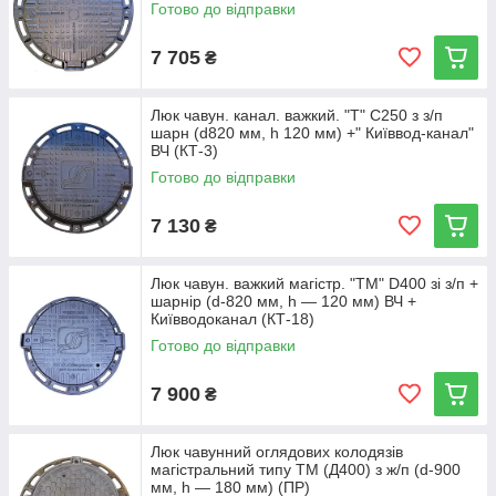
Готово до відправки
7 705
₴
Люк чавун. канал. важкий. "Т" С250 з з/п
шарн (d820 мм, h 120 мм) +" Київвод-канал"
ВЧ (КТ-3)
Готово до відправки
7 130
₴
Люк чавун. важкий магістр. "ТМ" D400 зі з/п +
шарнір (d-820 мм, h — 120 мм) ВЧ +
Київводоканал (КТ-18)
Готово до відправки
7 900
₴
Люк чавунний оглядових колодязів
магістральний типу ТМ (Д400) з ж/п (d-900
мм, h — 180 мм) (ПР)