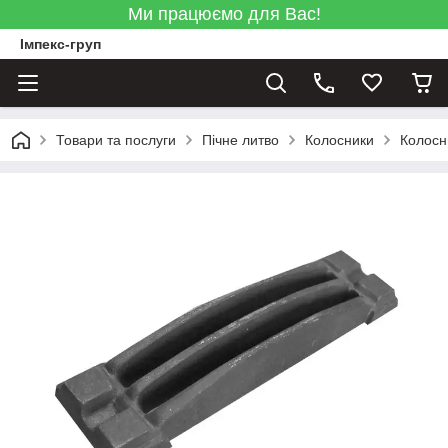
Ми працюємо для Вас!
Імпекс-груп
Товари та послуги
Пічне литво
Колосники
Колосн