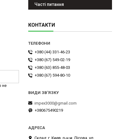
Часті питання
КОНТАКТИ
+380 (44) 331-46-23
+380 (67) 549-02-19
+380 (63) 855-48-03
+380 (67) 594-80-10
р не
impex3000@gmail.com
+380675490219
Склад: г. Киев, р-н м. Лісова, ул.