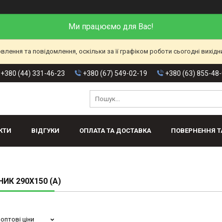
Ми працюємо для Вас!
лення та повідомлення, оскільки за її графіком роботи сьогодні вихід
+380 (44) 331-46-23
+380 (67) 549-02-19
+380 (63) 855-48
КТИ
ВІДГУКИ
ОПЛАТА ТА ДОСТАВКА
ПОВЕРНЕННЯ Т
ИК 290Х150 (А)
оптові ціни