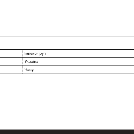
Імпекс-Груп
Україна
Чавун