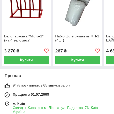
Велопарковка "Місто-1"
Набір фільтр-пакетів ФП-1
Вело
(на 4 веломест)
(4шт)
БАЙ
3 270
267
4 6
₴
₴
Купити
Купити
Про нас
94% позитивних з 65 відгуків за рік
Працює з 01.07.2009
м. Київ
Склад: г. Киев, р-н м. Лісова, ул. Радистов, 76, Київ,
Україна