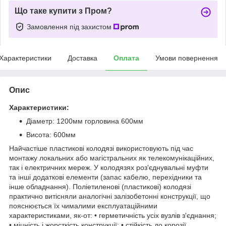
Що таке купити з Пром?
Замовлення під захистом
Характеристики
Доставка
Оплата
Умови повернення
Опис
Характеристики:
Діаметр: 1200мм горловина 600мм
Висота: 600мм
Найчастіше пластикові колодязі використовують під час
монтажу локальних або магістральних як телекомунікаційних,
так і електричних мереж. У колодязях роз'єднувальні муфти
та інші додаткові елементи (запас кабелю, перехідники та
інше обладнання). Поліетиленові (пластикові) колодязі
практично витісняли аналогічні залізобетонні конструкції, що
пояснюється їх чималими експлуатаційними
характеристиками, як-от: • герметичність усіх вузлів з'єднання;
• міцність і жорсткість конструкції; • стійкість до корозії,