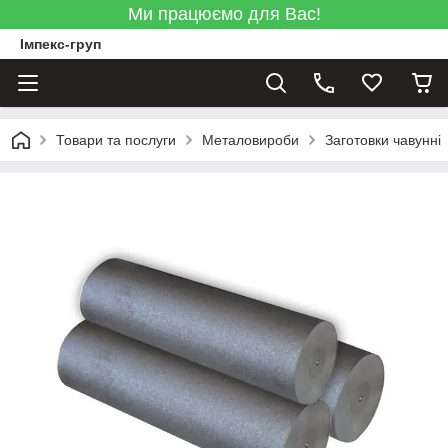
Ми працюємо для Вас!
Імпекс-груп
Товари та послуги
Металовироби
Заготовки чавунні