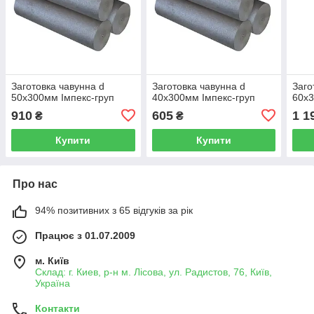
Заготовка чавунна d
Заготовка чавунна d
Заго
50х300мм Імпекс-груп
40х300мм Імпекс-груп
60х3
910
605
1 1
₴
₴
Купити
Купити
Про нас
94% позитивних з 65 відгуків за рік
Працює з 01.07.2009
м. Київ
Склад: г. Киев, р-н м. Лісова, ул. Радистов, 76, Київ,
Україна
Контакти