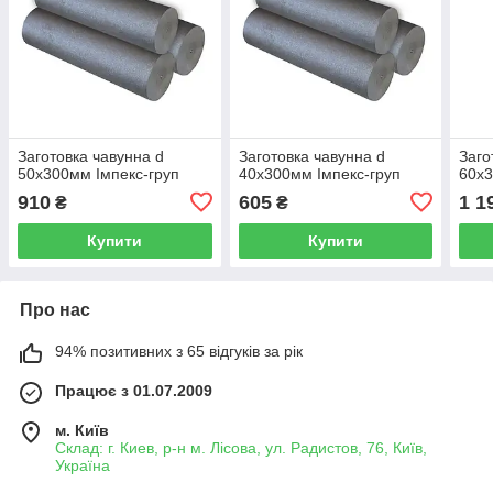
Заготовка чавунна d
Заготовка чавунна d
Заго
50х300мм Імпекс-груп
40х300мм Імпекс-груп
60х3
910
605
1 1
₴
₴
Купити
Купити
Про нас
94% позитивних з 65 відгуків за рік
Працює з 01.07.2009
м. Київ
Склад: г. Киев, р-н м. Лісова, ул. Радистов, 76, Київ,
Україна