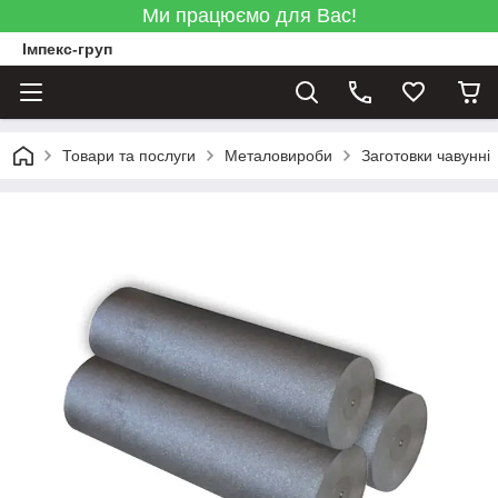
Ми працюємо для Вас!
Імпекс-груп
Товари та послуги
Металовироби
Заготовки чавунні