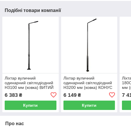
Подібні товари компанії
Ліхтар вуличний
Ліхтар вуличний
Ліхт
одинарний світлодіодний
одинарний світлодіодний
180С
H3100 мм (ковка) ВИТИЙ
H3200 мм (ковка) КОНУС
мм (
6 383
6 149
7 4
₴
₴
Купити
Купити
Про нас