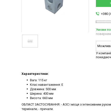
+380 (
повернен
У компані
покидаюч
Характеристики:
Вага: 115 кг
Клас навантаження: E
Довжина: 500 мм
Ширина: 400 мм
Висота: 660 мм
ОБЛАСТ ЗАСТОСУВАННЯ: - АЗС і місця з інтенсивним рухом 
термінали; - причали.