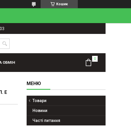
Кошик
-03
А ОБМІН
. Е
Товари
Новини
Часті питання