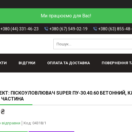
Ми працюємо для Вас!
+380 (44) 331-46-23
+380 (67) 549-02-19
+380 (63) 855-48
КТИ
ВІДГУКИ
ОПЛАТА ТА ДОСТАВКА
ПОВЕРНЕННЯ Т
КТ: ПІСКОУЛОВЛЮВАЧ SUPER ПУ-30.40.60 БЕТОННИЙ, КЛ
 ЧАСТИНА
 ₴
о відправки
Код:
04318/1