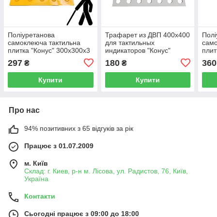
Поліуретанова
Трафарет из ДВП 400х400
Полі
самоклеюча тактильна
для тактильных
само
плитка "Конус" 300х300х3
индикаторов "Конус"
плит
297
180
360
₴
₴
Купити
Купити
Про нас
94% позитивних з 65 відгуків за рік
Працює з 01.07.2009
м. Київ
Склад: г. Киев, р-н м. Лісова, ул. Радистов, 76, Київ,
Україна
Контакти
Сьогодні працює з 09:00 до 18:00