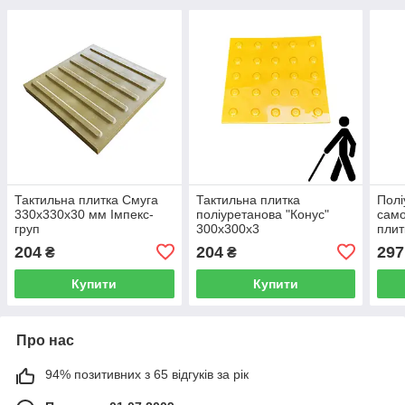
Тактильна плитка Смуга
Тактильна плитка
Полі
330х330х30 мм Імпекс-
поліуретанова "Конус"
само
груп
300х300х3
плит
204
204
297
₴
₴
Купити
Купити
Про нас
94% позитивних з 65 відгуків за рік