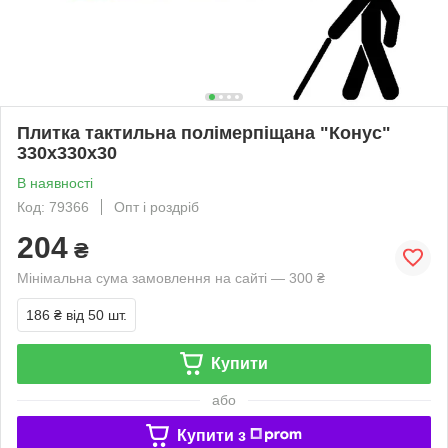
Плитка тактильна полімерпіщана "Конус"
330х330х30
В наявності
Код: 79366
Опт і роздріб
204
₴
Мінімальна сума замовлення на сайті — 300 ₴
186 ₴
від 50 шт.
Купити
або
Купити з