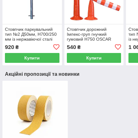
Стовпчик паркувальний
Стовпчик дорожний
Стов
тип №2 Д50мм, Н700/250
Імпекс-груп гнучкий
тип
мм із нержавіючої сталі
гумовий Н750 OSCAR
із н
(під бетонування)
анке
920
540
1 0
₴
₴
Купити
Купити
Акційні пропозиції та новинки