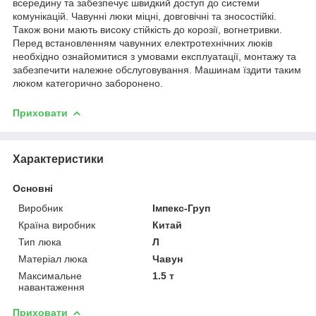
всередину та забезпечує швидкий доступ до системи
комунікацій. Чавунні люки міцні, довговічні та зносостійкі.
Також вони мають високу стійкість до корозії, вогнетривки.
Перед встановленням чавунних електротехнічних люків
необхідно ознайомитися з умовами експлуатації, монтажу та
забезпечити належне обслуговування. Машинам їздити таким
люком категорично заборонено.
Приховати
Характеристики
Основні
Виробник
Імпекс-Груп
Країна виробник
Китай
Тип люка
Л
Матеріал люка
Чавун
Максимальне
1.5 т
навантаження
Приховати