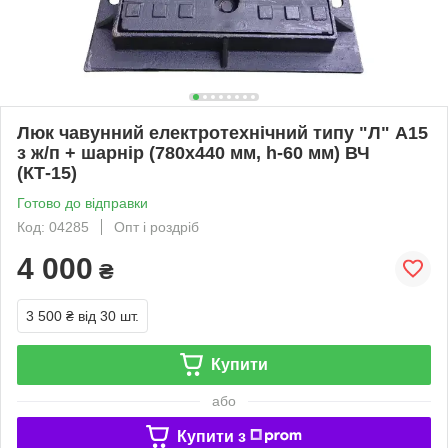
Люк чавунний електротехнічний типу "Л" А15
з ж/п + шарнір (780х440 мм, h-60 мм) ВЧ
(КТ-15)
Готово до відправки
Код: 04285
Опт і роздріб
4 000
₴
3 500 ₴
від 30 шт.
Купити
або
Купити з