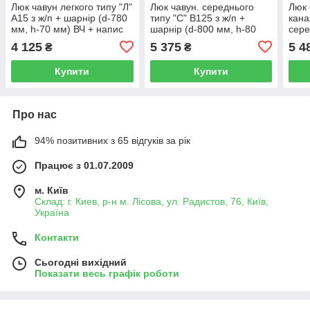
Люк чавун легкого типу "Л"
Люк чавун. середнього
Люк 
А15 з ж/п + шарнір (d-780
типу "С" В125 з ж/п +
кана
мм, h-70 мм) ВЧ + напис
шарнір (d-800 мм, h-80
сере
Київводоканал (КТ-17)
мм) ВЧ + Київводоканал
з ж/
4 125
5 375
5 4
₴
₴
(КТ-19)
h-80
Купити
Купити
Про нас
94% позитивних з 65 відгуків за рік
Працює з 01.07.2009
м. Київ
Склад: г. Киев, р-н м. Лісова, ул. Радистов, 76, Київ,
Україна
Контакти
Сьогодні вихідний
Показати весь графік роботи