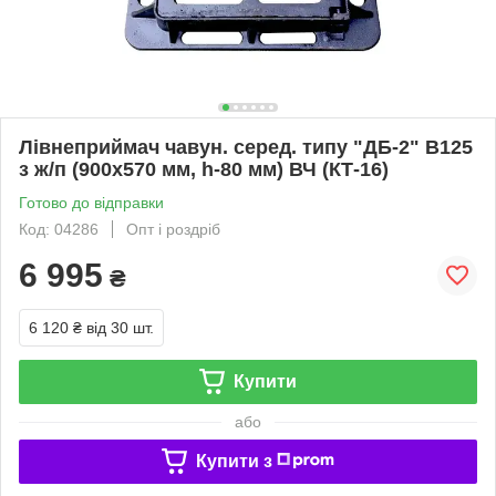
Лівнеприймач чавун. серед. типу "ДБ-2" В125
з ж/п (900х570 мм, h-80 мм) ВЧ (КТ-16)
Готово до відправки
Код: 04286
Опт і роздріб
6 995
₴
6 120 ₴
від 30 шт.
Купити
або
Купити з