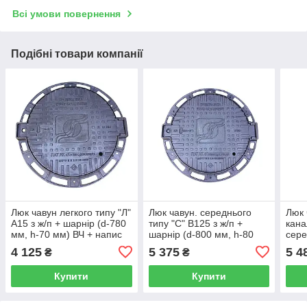
Всі умови повернення
Подібні товари компанії
Люк чавун легкого типу "Л"
Люк чавун. середнього
Люк 
А15 з ж/п + шарнір (d-780
типу "С" В125 з ж/п +
кана
мм, h-70 мм) ВЧ + напис
шарнір (d-800 мм, h-80
сере
Київводоканал (КТ-17)
мм) ВЧ + Київводоканал
з ж/
4 125
5 375
5 4
₴
₴
(КТ-19)
h-80
Купити
Купити