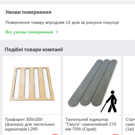
Умови повернення
Повернення товару впродовж 14 днів за рахунок покупця
Всі умови повернення
Подібні товари компанії
Трафарет 300х300
Тактильний індикатор
Стрі
(фанера) для тактильних
"Смуга" самоклейний 270
само
індикаторів L280
мм ПЛА (Сірий)
(1м)
(МЕТАЛІЧНИХ) "Смуга"