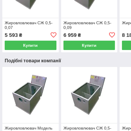
Жировловлювач СЖ 0,5-
Жировловлювач СЖ 0,5-
Жир
0,07
0,09
5 593
6 959
8 1
₴
₴
Купити
Купити
Подібні товари компанії
Жировловлювач Модель
Жировловлювач СЖ 0,5-
Жир