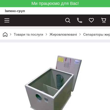
Ми працюємо для Вас!
Імпекс-груп
Товари та послуги
Жировловлювачі
Сепараторы жи