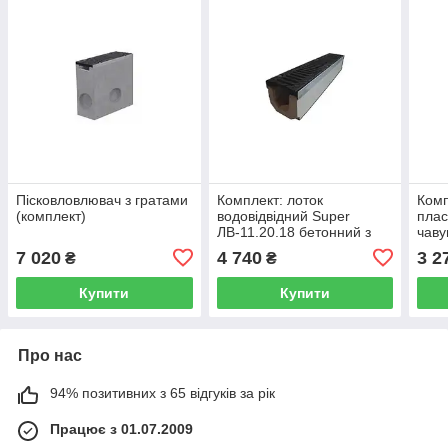
Пісковловлювач з гратами
Комплект: лоток
Комп
(комплект)
водовідвідний Super
плас
ЛВ-11.20.18 бетонний з
чаву
чавунною решіткою, Е
E
7 020
4 740
3 2
₴
₴
Купити
Купити
Про нас
94% позитивних з 65 відгуків за рік
Працює з 01.07.2009