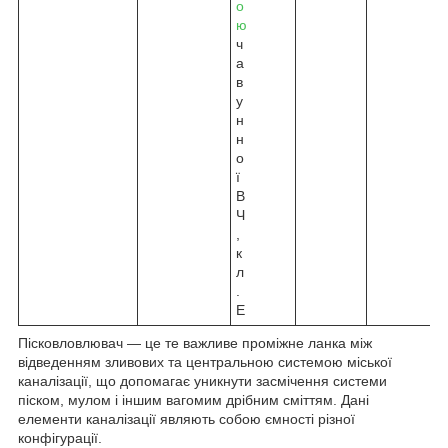
о
ю
ч
а
в
у
н
н
о
ї
В
Ч
,
к
л
.
Е
Пісковловлювач — це те важливе проміжне ланка між
відведенням зливових та центральною системою міської
каналізації, що допомагає уникнути засмічення системи
піском, мулом і іншим вагомим дрібним сміттям. Дані
елементи каналізації являють собою ємності різної
конфігурації.