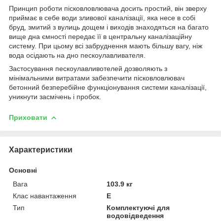
Принцип роботи пісковловлювача досить простий, він зверху
приймає в себе води зливової каналізації, яка несе в собі
бруд, змитий з вулиць дощем і виходів знаходяться на багато
вище дна ємності передає її в центральну каналізаційну
систему. При цьому всі забруднення мають більшу вагу, ніж
вода осідають на дно пескоулавливателя.
Застосування пескоулавливотелей дозволяють з
мінімальними витратами забезпечити пісковловлювач
бетонний безперебійне функціонування системи каналізації,
уникнути засмічень і пробок.
Приховати
Характеристики
Основні
Вага
103.9 кг
Клас навантаження
E
Тип
Комплектуючі для
водовідведення