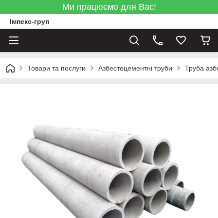
Ми працюємо для Вас!
Імпекс-груп
Товари та послуги
Азбестоцементні труби
Труба азб