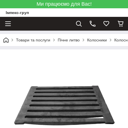
Ми працюємо для Вас!
Імпекс-груп
Товари та послуги
Пічне литво
Колосники
Колосн