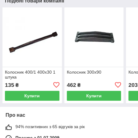
Подібні товари компанії
Колосник 400/1 400х30 1
Колосник 300х90
Коло
штука
135
462
203
₴
₴
Купити
Купити
Про нас
94% позитивних з 65 відгуків за рік
Працює з 01.07.2009